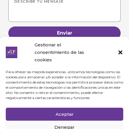
Enviar
Gestionar el
consentimiento de las
cookies
Para ofrecer las mejores experiencias, utilizamos tecnologías como las
cookies para almacenar y/o acceder a la información del dispositivo. El
consentimiento de estas tecnologías nos permitirá procesar datos como
Para consultas y comerciales puedes enviarme un correo a
el comportamiento de navegación o las identificaciones únicas en este
sitio. No consentir o retirar el consentimiento, puede afectar
info@viajamosconfer.com
negativamente a ciertas características y funciones.
Aceptar
Home
Sobre Mí
Blog
Contacto
Denegar