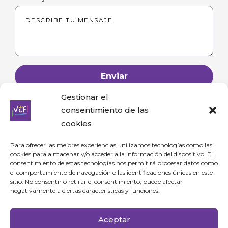
Enviar
Gestionar el
consentimiento de las
cookies
Para ofrecer las mejores experiencias, utilizamos tecnologías como las
cookies para almacenar y/o acceder a la información del dispositivo. El
consentimiento de estas tecnologías nos permitirá procesar datos como
Para consultas y comerciales puedes enviarme un correo a
el comportamiento de navegación o las identificaciones únicas en este
sitio. No consentir o retirar el consentimiento, puede afectar
info@viajamosconfer.com
negativamente a ciertas características y funciones.
Aceptar
Home
Sobre Mí
Blog
Contacto