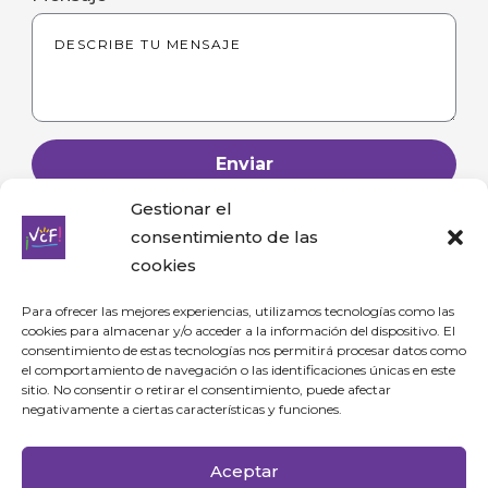
Enviar
Gestionar el
consentimiento de las
cookies
Para ofrecer las mejores experiencias, utilizamos tecnologías como las
cookies para almacenar y/o acceder a la información del dispositivo. El
consentimiento de estas tecnologías nos permitirá procesar datos como
Para consultas y comerciales puedes enviarme un correo a
el comportamiento de navegación o las identificaciones únicas en este
sitio. No consentir o retirar el consentimiento, puede afectar
info@viajamosconfer.com
negativamente a ciertas características y funciones.
Aceptar
Home
Sobre Mí
Blog
Contacto