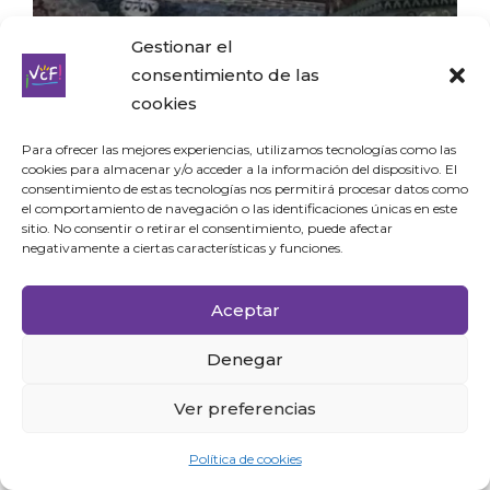
Gestionar el
consentimiento de las
cookies
Para ofrecer las mejores experiencias, utilizamos tecnologías como las
cookies para almacenar y/o acceder a la información del dispositivo. El
consentimiento de estas tecnologías nos permitirá procesar datos como
el comportamiento de navegación o las identificaciones únicas en este
sitio. No consentir o retirar el consentimiento, puede afectar
Museo Polín
negativamente a ciertas características y funciones.
Por ultimo uno de los lugares imperdibles en
Aceptar
Varsovia es el
Museo Polín
, que está dedicado a la
historia de los Judíos polacos. El edificio es muy
Denegar
impresionante y fue diseñado por los arquitectos
Ver preferencias
finlandeses
Rainer Mahlamäki
e
Ilmari
Lahdelma
. El recinto utiliza una gran variedad de
Política de cookies
medios interactivos para contar la trayectoria de