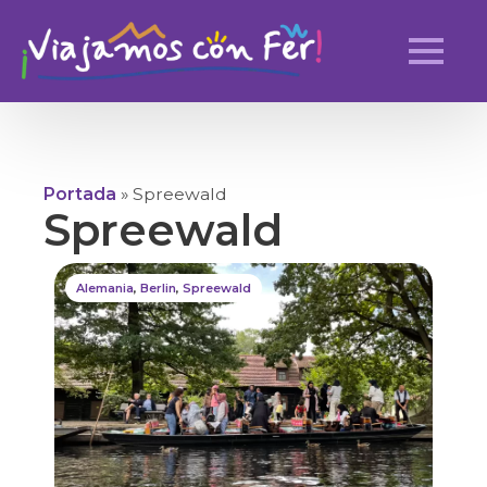
Portada
»
Spreewald
Spreewald
Alemania
,
Berlin
,
Spreewald